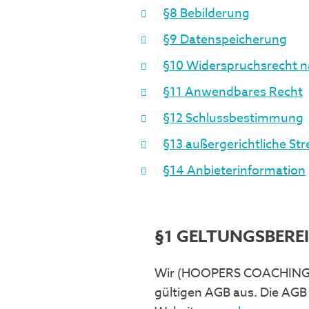
§8 Bebilderung
§9 Datenspeicherung
§10 Widerspruchsrecht 
§11 Anwendbares Recht
§12 Schlussbestimmung
§13 außergerichtliche St
§14 Anbieterinformation
§1 GELTUNGSBERE
Wir (HOOPERS COACHING) f
gültigen AGB aus. Die AGB