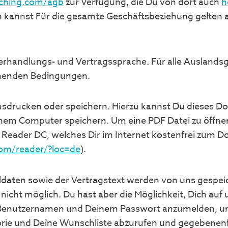
ching.com/agb
zur Verfügung, die Du von dort auch
h
 kannst Für die gesamte Geschäftsbeziehung gelten a
erhandlungs- und Vertragssprache. Für alle Auslandsg
ehenden Bedingungen.
usdrucken oder speichern. Hierzu kannst Du dieses D
nem Computer speichern. Um eine PDF Datei zu öffne
eader DC, welches Dir im Internet kostenfrei zum D
com/reader/?loc=de
).
ldaten sowie der Vertragstext werden von uns gespeich
 nicht möglich. Du hast aber die Möglichkeit, Dich a
Benutzernamen und Deinem Passwort anzumelden, und 
orie und Deine Wunschliste abzurufen und gegebenenfa