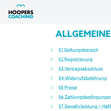
ALLGEMEIN
§1 Geltungsbereich
§2 Registrierung
§3 Vertragsabschluss
§4 Widerrufsbelehrung
§5 Preise
§6 Zahlungsbedingunge
§7 Gewährleistung + Haf